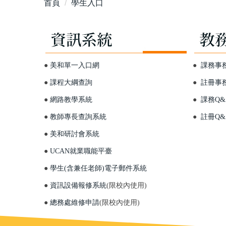
首頁
學生入口
●
美和單一入口網
●
課務事
●
課程大綱查詢
●
註冊事
●
網路教學系統
●
課務Q&
●
教師專長查詢系統
●
註冊Q&
●
美和研討會系統
●
UCAN就業職能平臺
●
學生(含兼任老師)電子郵件系統
●
資訊設備報修系統
(限校內使用)
●
總務處維修申請
(限校內使用)