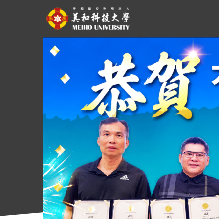
跳
到
主
要
內
容
區