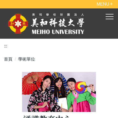
跳
MENU
到
主
要
內
容
區
:::
首頁
學術單位